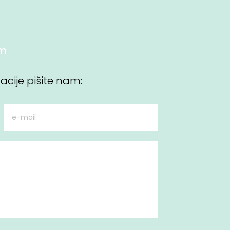
om
macije pišite nam: