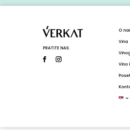
O na
Vina
PRATITE NAS:
Vino
Vino i
Pose
Kont