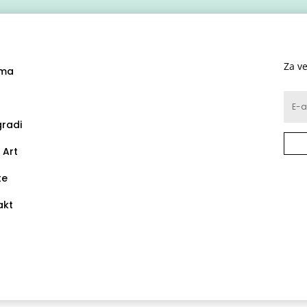
Za ve
ma
gradi
 Art
te
akt