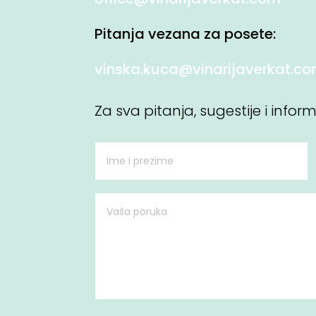
Pitanja vezana za posete:
vinska.kuca@vinarijaverkat.c
Za sva pitanja, sugestije i infor