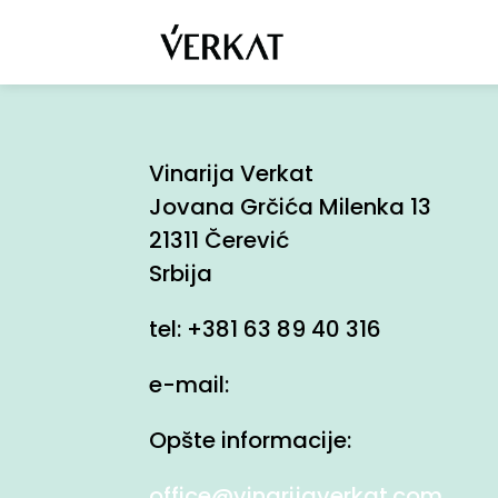
Vinarija Verkat
Jovana Grčića Milenka 13
21311 Čerević
Srbija
tel: +381 63 89 40 316
e-mail:
Opšte informacije:
office@vinarijaverkat.com