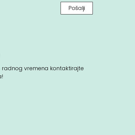
Pošalji
a
n radnog vremena kontaktirajte
a!