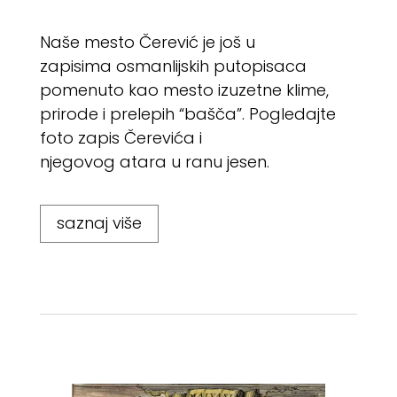
Naše mesto Čerević je još u
zapisima osmanlijskih putopisaca
pomenuto kao mesto izuzetne klime,
prirode i prelepih “bašča”. Pogledajte
foto zapis Čerevića i
njegovog atara u ranu jesen.
saznaj više