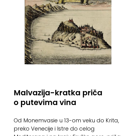
Malvazija-kratka priča
o putevima vina
Od Monemvasie u 13-om veku do Krita,
preko Venecije i Istre do celog