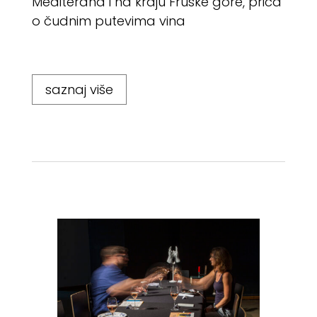
Mediterana i na kraju Fruške gore, priča
o čudnim putevima vina
saznaj više