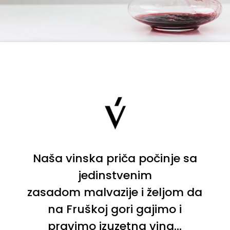
Naša vinska priča počinje sa
jedinstvenim
zasadom malvazije i željom da
na Fruškoj gori gajimo i
pravimo izuzetna vina...