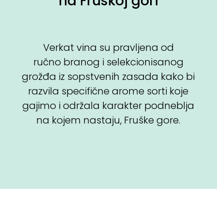
na Fruškoj gori
Verkat vina su pravljena od
ručno branog i selekcionisanog
grožđa iz sopstvenih zasada kako bi
razvila specifične arome sorti koje
gajimo i održala karakter podneblja
na kojem nastaju, Fruške gore.