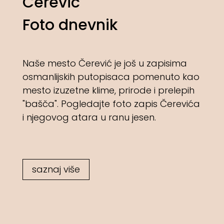
Čerević
Foto dnevnik
Naše mesto Čerević je još u zapisima
osmanlijskih putopisaca pomenuto kao
mesto izuzetne klime, prirode i prelepih
"bašča". Pogledajte foto zapis Čerevića
i njegovog atara u ranu jesen.
saznaj više