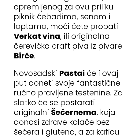
opremljenog za ovu priliku
piknik ćebadima, senom i
loptama, moći ćete probati
Verkat vina
, ili originalna
čerevićka craft piva iz pivare
Birče
.
Novosadski
Pastai
će i ovaj
put doneti svoje fantastične
ručno pravljene testenine. Za
slatko će se postarati
originalni
Šećernema
, koja
donosi zdrave kolače bez
šećera i glutena, a za kaficu