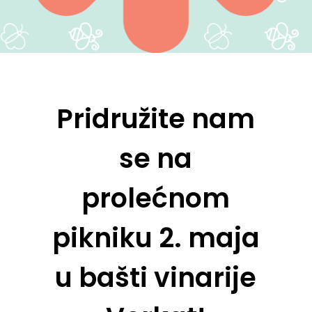
Pridružite nam
se na
prolećnom
pikniku 2. maja
u bašti vinarije