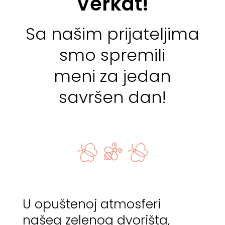
Verkat!
Sa našim prijateljima
smo spremili
meni za jedan
savršen dan!
U opuštenoj atmosferi
našeg zelenog dvorišta,