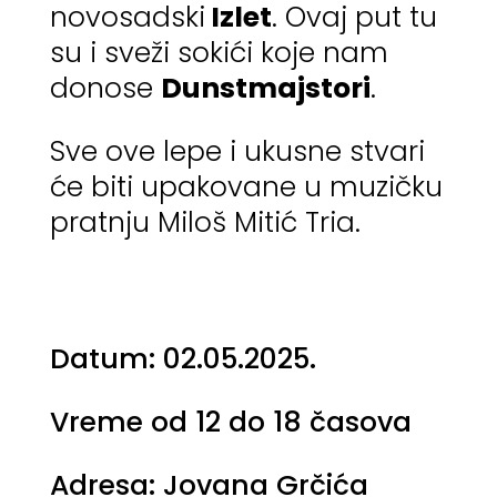
novosadski
Izlet
. Ovaj put tu
su i sveži sokići koje nam
donose
Dunstmajstori
.
Sve ove lepe i ukusne stvari
će biti upakovane u muzičku
pratnju
Miloš Mitić Tria.
Datum: 02.05.2025.
Vreme od 12 do 18 časova
Adresa: Jovana Grčića