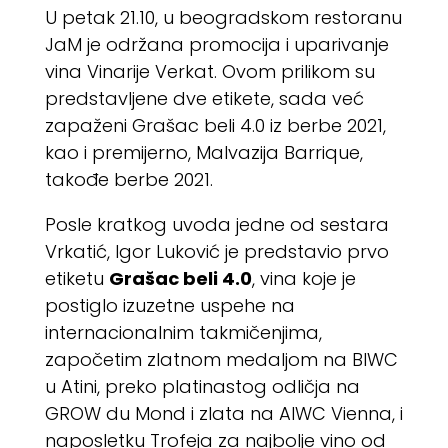
U petak 21.10, u beogradskom restoranu
JaM je održana promocija i uparivanje
vina Vinarije Verkat. Ovom prilikom su
predstavljene dve etikete, sada već
zapaženi Grašac beli 4.0 iz berbe 2021,
kao i premijerno, Malvazija Barrique,
takođe berbe 2021.
Posle kratkog uvoda jedne od sestara
Vrkatić, Igor Luković je predstavio prvo
etiketu
Grašac beli 4.0
, vina koje je
postiglo izuzetne uspehe na
internacionalnim takmičenjima,
započetim zlatnom medaljom na BIWC
u Atini, preko platinastog odličja na
GROW du Mond i zlata na AIWC Vienna, i
naposletku Trofeja za najbolje vino od