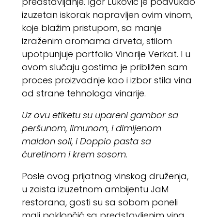
predstavljanje. Igor Luković je podvukao
izuzetan iskorak napravljen ovim vinom,
koje blažim pristupom, sa manje
izraženim aromama drveta, stilom
upotpunjuje portfolio Vinarije Verkat. I u
ovom slučaju gostima je približen sam
proces proizvodnje kao i izbor stila vina
od strane tehnologa vinarije.
Uz ovu etiketu su upareni gambor sa
peršunom, limunom, i dimljenom
maldon soli, i Doppio pasta sa
ćuretinom i krem sosom.
Posle ovog prijatnog vinskog druženja,
u zaista izuzetnom ambijentu JaM
restorana, gosti su sa sobom poneli
mali poklončić sa predstavljenim vina,