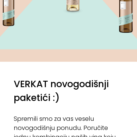
VERKAT novogodišnji
paketići :)
Spremili smo za vas veselu
novogodišnju ponudu. Poručite